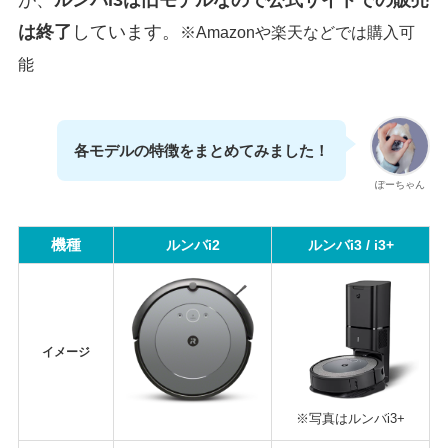
が、
ルンバi3は旧モデルなので公式サイトでの販売
は終了
しています。
※Amazonや楽天などでは購入可
能
各モデルの特徴をまとめてみました！
ぽーちゃん
機種
ルンバi2
ルンバi3 / i3+
イメージ
※写真はルンバi3+