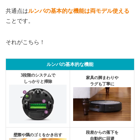
共通点は
ルンバの基本的な機能は両モデル使える
ことです。
それがこちら！
ルンバの基本的な機能
3段階のシステムで
家具の脚まわりや
しっかりと掃除
ラグも丁寧に
段差からの落下を
壁際や隅のゴミをかき出す
自動的に回避