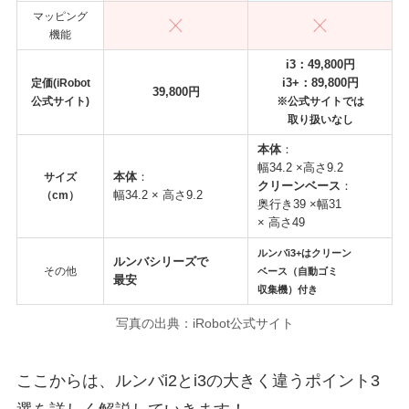
マッピング
機能
i3：49,800円
i3+：89,800円
定価(iRobot
39,800円
公式サイト)
※公式サイトでは
取り扱いなし
本体
：
幅34.2 ×高さ9.2
本体
：
サイズ
クリーンベース
：
幅34.2 × 高さ9.2
（cm）
奥行き39 ×幅31
× 高さ49
ルンバi3+はクリーン
ルンバシリーズで
その他
ベース（自動ゴミ
最安
収集機）
付き
写真の出典：iRobot公式サイト
ここからは、ルンバi2とi3の大きく違うポイント3