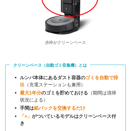
赤枠がクリーンベース
クリーンベース（自動ゴミ収集機）とは
ルンバ本体にあるダスト容器の
ゴミを自動で排
出
（充電ステーションも兼用）
最大1年分
のゴミを貯めておける
（期間は清掃
状況による）
手間は
紙パックを交換するだけ
「+」
がついているモデルはクリーンベース付
き