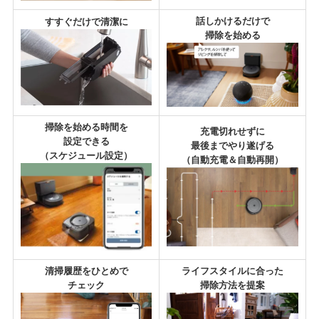
話しかけるだけで
すすぐだけで清潔に
掃除を始める
掃除を始める時間を
充電切れせずに
設定できる
最後までやり遂げる
（スケジュール設定）
（自動充電＆自動再開）
清掃履歴をひとめで
ライフスタイルに合った
チェック
掃除方法を提案