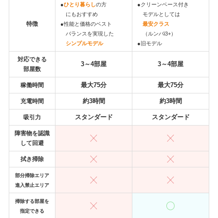
●
ひとり暮らし
の方
●クリーンベース付き
にもおすすめ
モデルとしては
特徴
●性能と価格のベスト
最安クラス
バランスを実現した
（ルンバi3+）
シンプルモデル
●旧モデル
対応できる
3～4部屋
3～4部屋
部屋数
最大75分
最大75分
稼働時間
約3時間
約3時間
充電時間
スタンダード
スタンダード
吸引力
障害物を認識
して回避
拭き掃除
部分掃除エリア
進入禁止エリア
掃除する部屋を
指定できる